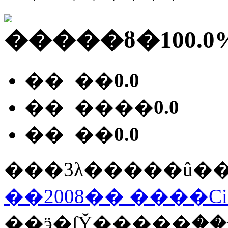
�����ȣ�
100.0
�� ��
0.0
�� ����
0.0
�� ��
0.0
���3λ�����û�
��2008��
����Ci
��ӭ�ſῨ�����ۣ����ſῨ�ڱ������ѵĻ�