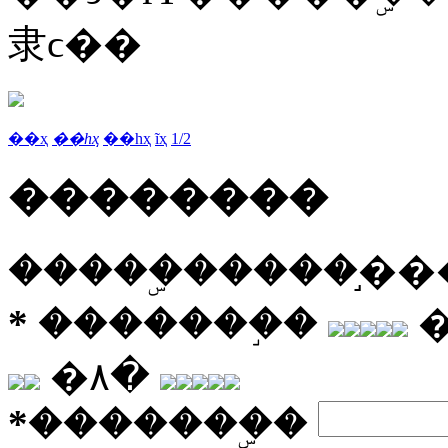
⾪ϲ��
��ҳ
��һҳ
��һҳ
ĩҳ
1
/
2
��������
�����ۣ�����֣�
*
�������֣�
�۸�
*
�������ۣ�