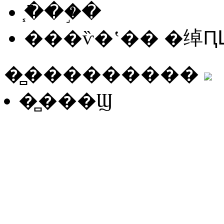
֧�ֿ��֣�
���ѷ�ʽ��
�绰Ԥ
�̻�������
��
�̻���Ϣ