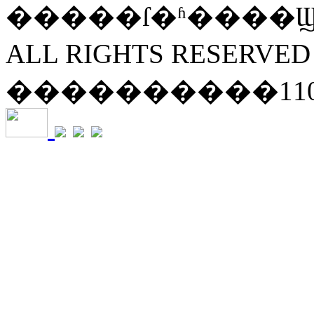
�����ſ�ʱ����Ϣ
ALL RIGHTS RESERVED
����������11010