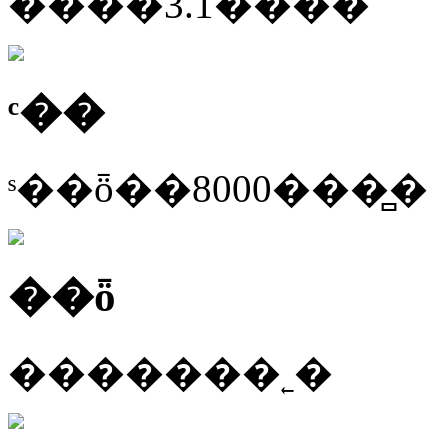
����3.1����
ͨ��
ˢ��ȫ��8000���̻�
��ȫ
�������˿�