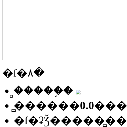
�ſ�۸�
�̻����֣�
�̻�����
0.0
��
�ſ�ʡǮ��
���̻��