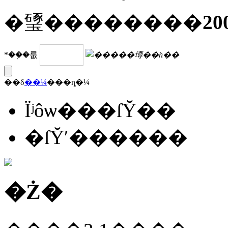
�㻹��������
20
*��֤�룺
�����壿
��һ��
��δ
��¼
���ȵ�¼
Ϊʲôѡ���ſῨ��
�ſῨʹ������
�Ż�