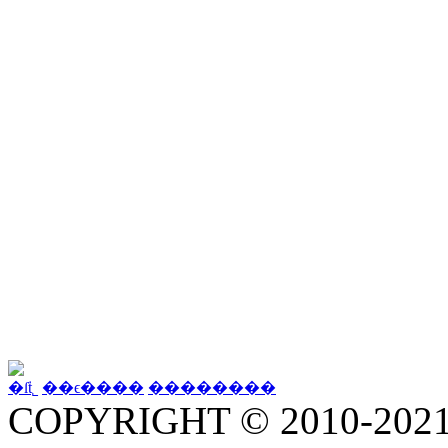
�ſṫ˾
��ϵ����
��������
COPYRIGHT © 2010-202