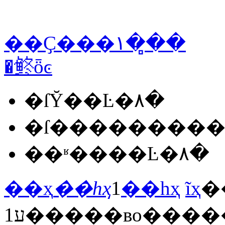
��Ҫ���۱��̻�
�鿴ȫͼ
�ſῨ��Ŀ�۸�
�ſ���������
��ʶ����Ŀ�۸�
��ҳ
��һҳ
1
��һҳ
ĩҳ
�