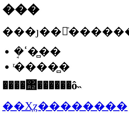
���
���ȷ��񡢳ֿ�����
�ܱߵ��̻�
ͬ����̻�
����΢������ô˵
��Ҳȥ��������