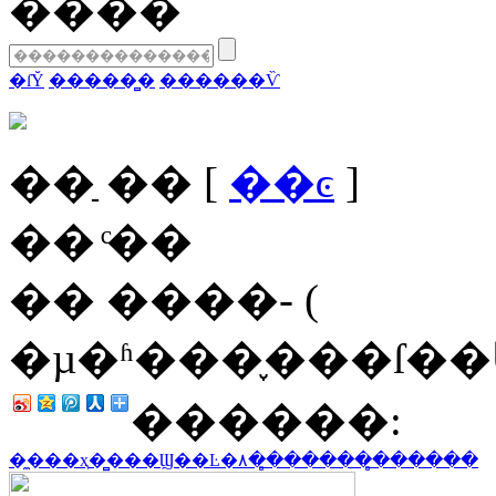
����
�ſῨ
�����̻�
������Ѷ
�� ַ��
[
��ͼ
]
�� ͨ��
�� ����- (
�µ�ʱ���֪���ſ�
������:
�̼���ҳ
�̻���Ϣ
��Ŀ�۸�
�̻�����
�̻�����