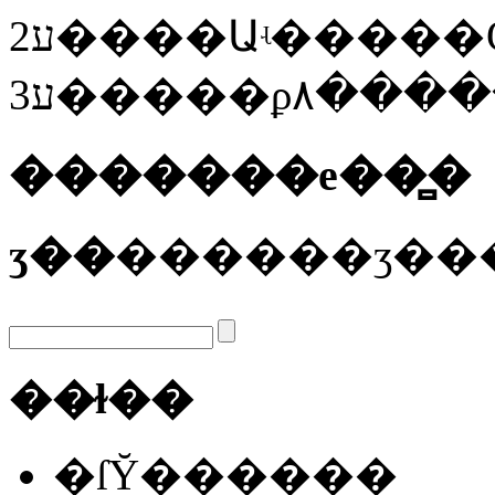
�������е��̻�
ӡ��
��ɫ��
�ſῨ������