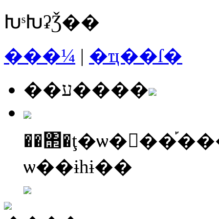
ԽˢԽʡǮ��
���¼
|
�ҵ��ſ�
��ע����
��΢�ţ�ѡ�񡰷��֡�
ѡ��ɨһɨ��